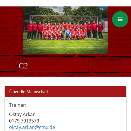
C2
Über die Mannschaft
Trainer:
Oktay Arkan
0179 7013579
oktay.arkan@gmx.de