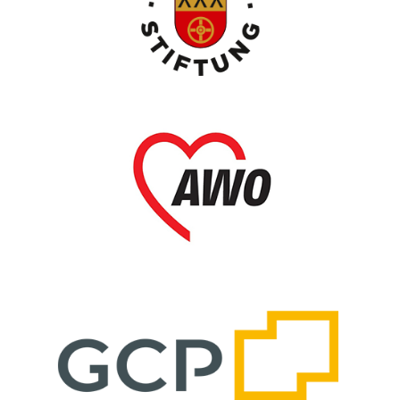
Nickel Stiftung
AWO Unterbezirk Gelsenkirchen/Bottrop