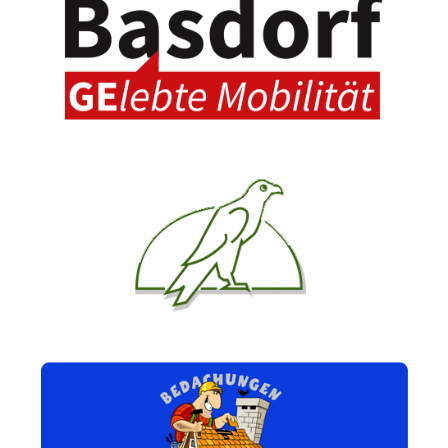
Automobile Basdorf
Buersche Falken Apotheke