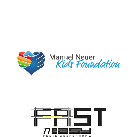
Grand City Property
Jetzt zur Wohnungssuche bei Grand City Property. ✓
Wohnungen deutschlandweit ✓ Frisch renoviert ✓ 24/7
Mieter Service - Aktuelle Wohnungen finden Sie hier!
Manuel Neuer Kids Foundation