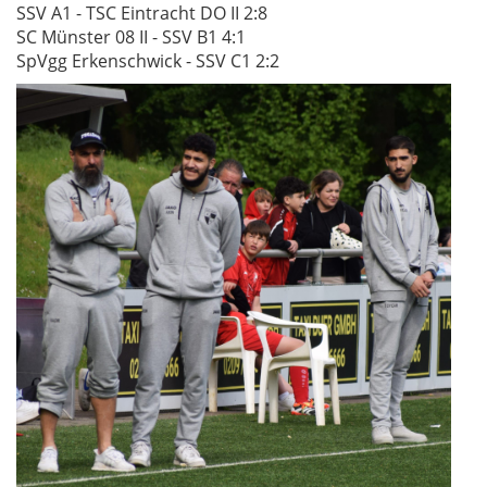
SSV A1 - TSC Eintracht DO II 2:8
SC Münster 08 II - SSV B1 4:1
SpVgg Erkenschwick - SSV C1 2:2