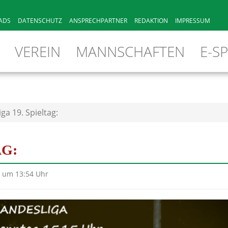
ADS
DATENSCHUTZ
ANSPRECHPARTNER
REDAKTION
IMPRESSUM
VEREIN
MANNSCHAFTEN
E-S
ga 19. Spieltag:
AG:
5 um 13:54 Uhr