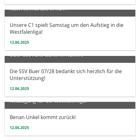
Noch einmal alle in ROT:
Unsere C1 spielt Samstag um den Aufstieg in die
Westfalenliga!
12.06.2025
Verein
Über 500 Fans waren in Hamm:
Die SSV Buer 07/28 bedankt sich herzlich für die
Unterstützung!
12.06.2025
Herren
Neuzugang für die Westfalenliga:
Benan Unkel kommt zurück!
12.06.2025
Herren