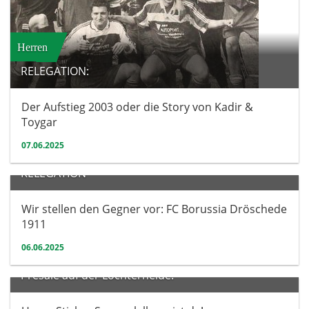
Herren
RELEGATION:
Der Aufstieg 2003 oder die Story von Kadir &
Toygar
07.06.2025
Herren
RELEGATION
Wir stellen den Gegner vor: FC Borussia Dröschede
1911
06.06.2025
Verein
Presale auf der Löchterheide: