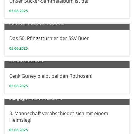
Unser Sticker-Sammelalbum ist da!
05.06.2025
Verein
Fußball, Fußball, Fußball:
Das 50. Pfingstturnier der SSV Buer
05.06.2025
Herren
Saison 2025/26:
Cenk Güney bleibt bei den Rothosen!
05.06.2025
Herren
3:2 gegen Kirchhellen II:
3. Mannschaft verabschiedet sich mit einem
Heimsieg!
05.06.2025