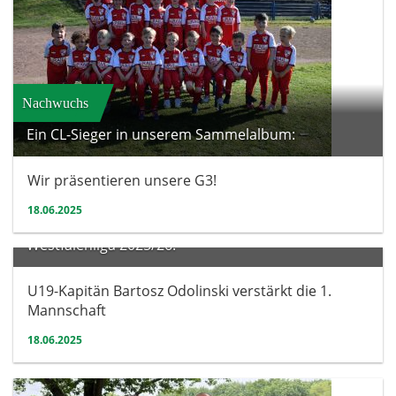
Nachwuchs
Ein CL-Sieger in unserem Sammelalbum:
Wir präsentieren unsere G3!
18.06.2025
Herren
Westfalenliga 2025/26:
U19-Kapitän Bartosz Odolinski verstärkt die 1.
Mannschaft
18.06.2025