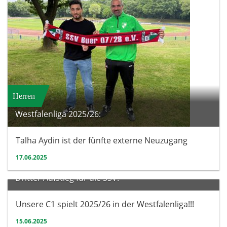
Herren
Westfalenliga 2025/26:
Talha Aydin ist der fünfte externe Neuzugang
17.06.2025
Nachwuchs
Dritter Aufstieg für die SSV:
Unsere C1 spielt 2025/26 in der Westfalenliga!!!
15.06.2025
Nachwuchs