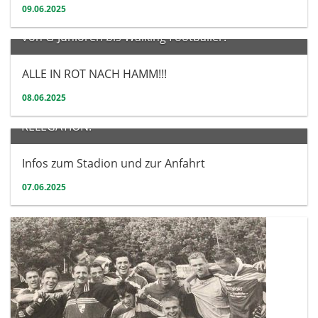
09.06.2025
Herren
Von G-Junioren bis Walking Footballer:
ALLE IN ROT NACH HAMM!!!
08.06.2025
Herren
RELEGATION:
Infos zum Stadion und zur Anfahrt
07.06.2025