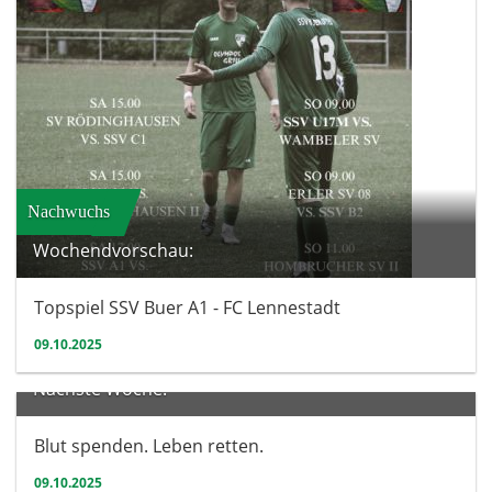
Nachwuchs
Wochendvorschau:
Topspiel SSV Buer A1 - FC Lennestadt
09.10.2025
Verein
Nächste Woche:
Blut spenden. Leben retten.
09.10.2025
Herren