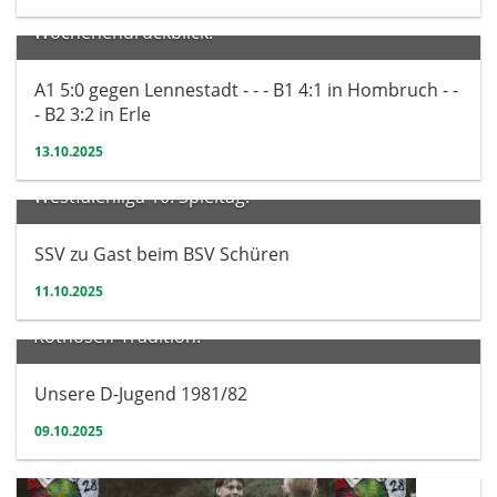
Wochenendrückblick:
A1 5:0 gegen Lennestadt - - - B1 4:1 in Hombruch - -
- B2 3:2 in Erle
13.10.2025
Herren
Westfalenliga 10. Spieltag:
SSV zu Gast beim BSV Schüren
11.10.2025
Verein
Rothosen-Tradition:
Unsere D-Jugend 1981/82
09.10.2025