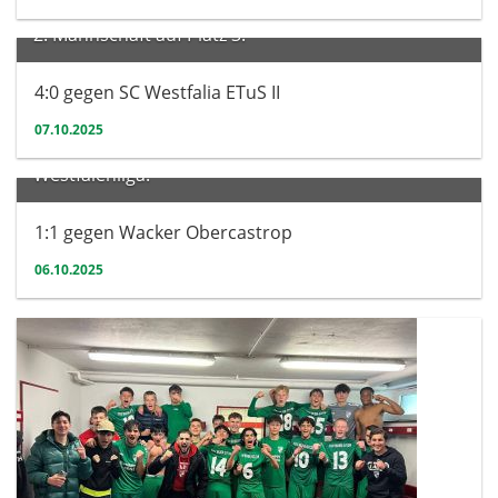
2. Mannschaft auf Platz 3:
4:0 gegen SC Westfalia ETuS II
07.10.2025
Herren
Westfalenliga:
1:1 gegen Wacker Obercastrop
06.10.2025