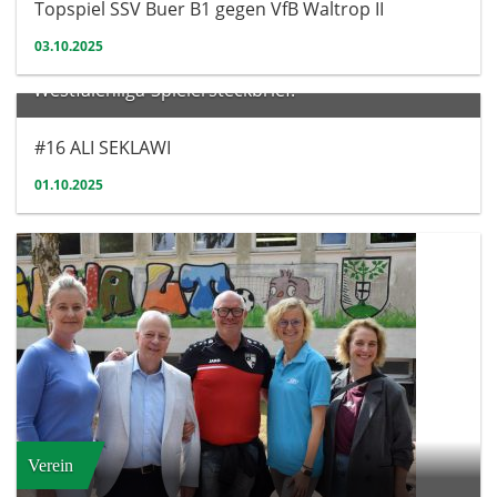
Topspiel SSV Buer B1 gegen VfB Waltrop II
03.10.2025
Herren
Westfalenliga-Spielersteckbrief:
#16 ALI SEKLAWI
01.10.2025
Verein