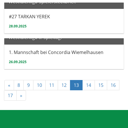
Westfalenliga-Spielersteckbrief:
#27 TARKAN YEREK
28.09.2025
Herren
Westfalenliga 8. Spieltag:
1. Mannschaft bei Concordia Wiemelhausen
26.09.2025
«
8
9
10
11
12
13
14
15
16
17
»