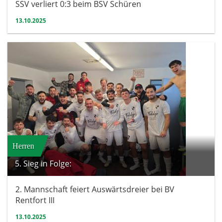
SSV verliert 0:3 beim BSV Schüren
13.10.2025
Herren
5. Sieg in Folge:
2. Mannschaft feiert Auswärtsdreier bei BV
Rentfort III
13.10.2025
Nachwuchs